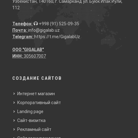
Узбекистан, 140160, г. Самарканд ул. Буюк Ипак Йули,
112
Телефон:
+998 (91) 525-09-35
Почта:
info@gigalab.uz
Telegram:
https://t.me/GigalabUz
ООО "GIGALAB"
ИНН:
305607007
СОЗДАНИЕ САЙТОВ
Интернет магазин
Корпоративный сайт
Landing page
Сайт-визитка
Рекламный сайт