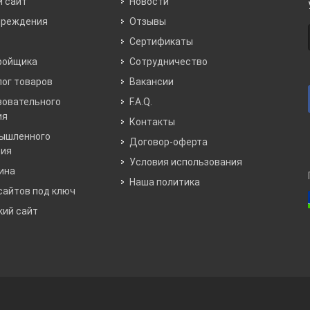
 сайт
Новости
чреждения
Отзывы
Сертификаты
ройщика
Сотрудничество
лог товаров
Вакансии
зовательного
F.A.Q.
ия
Контакты
мышленного
Договор-оферта
тия
Условия использования
ина
Наша политика
сайтов под ключ
ий сайт