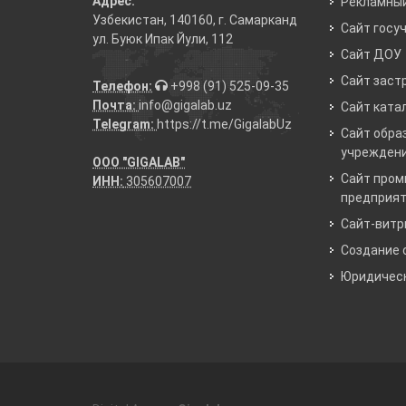
Адрес:
Рекламный
Узбекистан, 140160, г. Самарканд
Сайт госу
ул. Буюк Ипак Йули, 112
Сайт ДОУ
Сайт заст
Телефон:
+998 (91) 525-09-35
Почта:
info@gigalab.uz
Сайт ката
Telegram:
https://t.me/GigalabUz
Сайт обра
учрежден
ООО "GIGALAB"
Сайт про
ИНН:
305607007
предприя
Сайт-витр
Создание 
Юридическ