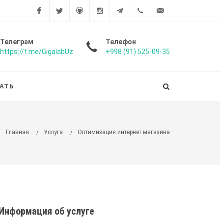
Facebook
Twitter
Github
Instagram
Telegram
+998
info@gigalab.uz
Телеграм
Телефон
https://t.me/GigalabUz
+998 (91) 525-09-35
(91)
525-
АТЬ
09-35
Главная
/
Услуга
/
Оптимизация интернет магазина
Информация об услуге