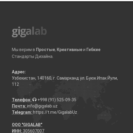
Мы верим в
Простые
,
Креативные
и
Гибкие
Стандарты Дизайна.
Адрес:
Узбекистан, 140160, г. Самарканд ул. Буюк Ипак Йули,
112
Телефон:
+998 (91) 525-09-35
Почта:
info@gigalab.uz
Telegram:
https://t.me/GigalabUz
ООО "GIGALAB"
ИНН:
305607007