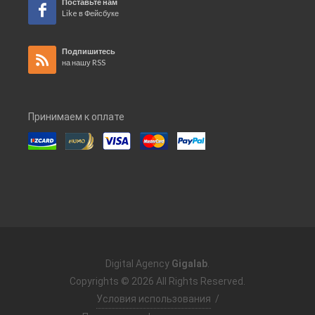
Поставьте нам
Like в Фейсбуке
Подпишитесь
на нашу RSS
Принимаем к оплате
Digital Agency
Gigalab
.
Copyrights © 2026 All Rights Reserved.
Условия использования
/