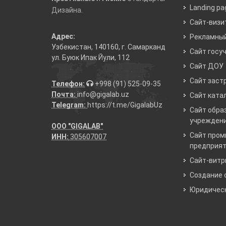
Landing pa
Дизайна.
Сайт-визи
Адрес:
Рекламный
Узбекистан, 140160, г. Самарканд
Сайт госу
ул. Буюк Ипак Йули, 112
Сайт ДОУ
Сайт заст
Телефон:
+998 (91) 525-09-35
Почта:
info@gigalab.uz
Сайт ката
Telegram:
https://t.me/GigalabUz
Сайт обра
учрежден
ООО "GIGALAB"
Сайт про
ИНН:
305607007
предприя
Сайт-витр
Создание 
Юридическ