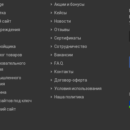
ge
Акции и бонусы
тка
Кейсы
 сайт
Новости
чреждения
Отзывы
Сертификаты
ройщика
Сотрудничество
лог товаров
Вакансии
зовательного
F.A.Q.
ия
Контакты
мышленного
Договор-оферта
тия
Условия использования
ина
Наша политика
сайтов под ключ
ий сайт