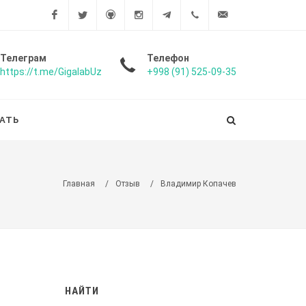
Facebook
Twitter
Github
Instagram
Telegram
+998
info@gigalab.uz
Телеграм
Телефон
https://t.me/GigalabUz
+998 (91) 525-09-35
(91)
525-
АТЬ
09-35
Главная
/
Отзыв
/
Владимир Копачев
НАЙТИ