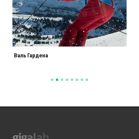
Валь Гардена
Т